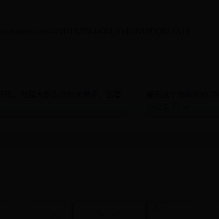
.xunlei.com/s/VO1BJYk4iOMjVxJGB5DEQR53A1#
做好吃，地道大厨告诉你关键步，酱香
看完这个你就明白:
小公主了! →