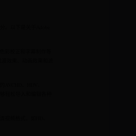
的一部分。以下是关于Adobe
效果、色彩校正和字幕制作等
过渡效果、动画效果和滤
用的AVCHD、HDV、
户能够轻松导入和编辑各种
种高清视频格式，如HD、