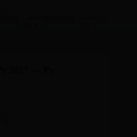
育官网全球
365风控审核不给提款
beat365上
怎么办
不去
17 ~~ Pr
2