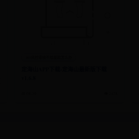
365风控审核不给提款怎么办
定海山APP下载-定海山最新版下载
v1.6.8
7
📅 08-30
👁️ 2428