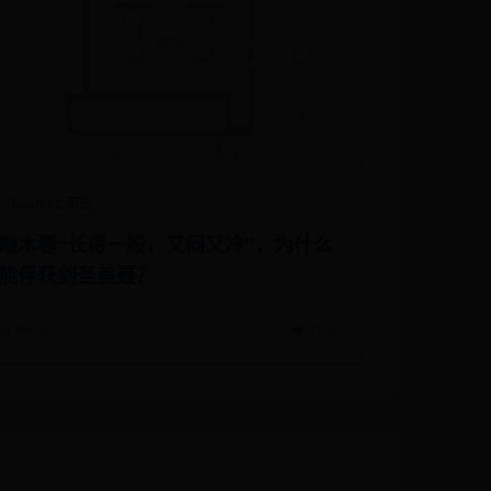
beat365上不去
端木蓉“长得一般，又闷又冷”，为什么
能俘获剑圣盖聂？
📅 09-24
👁️ 3305