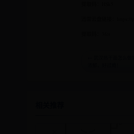
提取码：HSk5
迅雷云盘链接：https://pan
提取码：3fcr
← 武汉热干面怎么
浓郁，好过瘾！
相关推荐