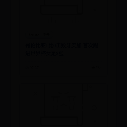
beat365上不去
哥伦比亚1比0击败牙买加 首次踢
进世界杯女足8强
📅 07-27
👁️ 584