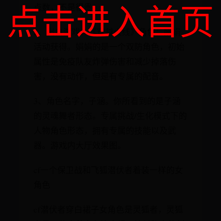
点击进入首页
点数，不是很贵。
2、出自游戏：《穿越火线》角色：娟娟
活动获得。娟娟的是一个双防角色，初始
属性是免疫队友炸弹伤害和减少掉落伤
害，没有动作，但是有专属的配音。
3、角色名字，子涵。你所看到的是子涵
的灵魂舞者形态。专属挑战/生化模式下的
人物角色形态，拥有专属的技能以及武
器。游戏内大厅效果图。
cf一个保卫战和飞狐潜伏者着装一样的女
角色
cf潜伏者穿白裙子女角色是灵狐者，灵狐