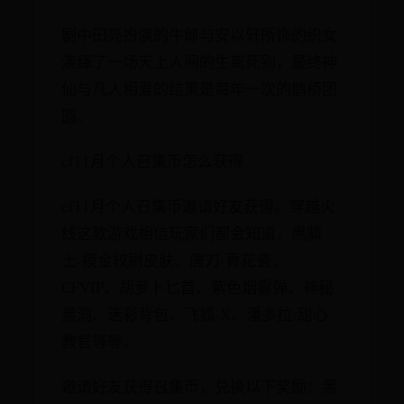
剧中田亮扮演的牛郎与安以轩所饰的织女
演绎了一场天上人间的生离死别，最终神
仙与凡人相爱的结果是每年一次的鹊桥团
圆。
cf11月个人召集币怎么获得
cf11月个人召集币邀请好友获得。穿越火
线这款游戏相信玩家们都会知道，黑骑
士-摸金校尉皮肤、唐刀-青花瓷、
CFVIP、胡萝卜匕首、紫色烟雾弹、神秘
黑洞、迷彩背包、飞狐-X、潘多拉-甜心
教官等等。
邀请好友获得召集币，兑换以下奖励：黑