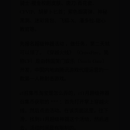
骑士-摸金校尉皮肤、唐刀-青花瓷、
CFVIP、胡萝卜匕首；紫色烟雾弹、神秘
黑洞、迷彩背包、飞狐-X、潘多拉-甜心
教官等。
先报名超级神器活动 ，做任务，第二天就
可以领了。《穿越火线》（CrossFire，简
称CF）是由韩国笑门娱乐（Smile Gate）
开发，中国内地由腾讯游戏代理运营的一
款第一人称射击游戏。
cf召集币淘宝是怎么弄的，cf1月超级神器
召集币获取的 *** ：首先打开掌上穿越火
线，然后点击活动。在该页面这里，往下
滑，找到11月超级神器这个活动，然后进
去，活动时间是有限制的。