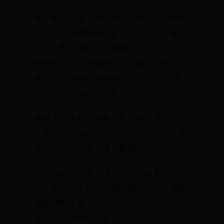
第一集。该集火线传奇飞狐将军走到她老
公面前，含情脉脉的说，打完仗回去就要
成亲，然后他们二人拥吻在了一起。《火
线传奇》是CF首部热血轻动画，由腾讯游
戏玩家联盟和CF视频中心出品，CF自身
玩家和玄蚂动画工作室参与 *** 。
峡谷之巅进去不送金币和点券，重上了好
几次还是没有，是不是你已经领过了，或
者活动已经结束，没有赠送了。
但貌似逼格挺高，搞不好还是有军衔限制
的，不过有人家说是挑战通关刷的，和黎
明玫瑰差不多，应该69左右，所以具体怎
么样还是要等到更新了才知道哈。