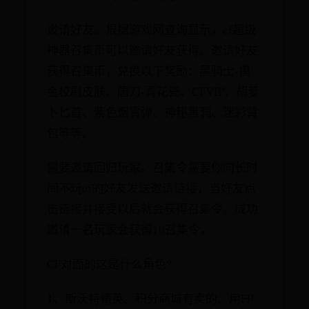
邀请好友。根据游戏网查询显示，cf超级
神器召集币可以邀请好友获得。邀请好友
获得召集币，兑换以下奖励：黑骑士-摸
金校尉皮肤、唐刀-青花瓷、CFVIP、胡萝
卜匕首、紫色烟雾弹、神秘黑洞、迷彩背
包等等。
需要邀请回归玩家。召集令需要你向长时
间不玩cf的好友发送邀请链接，当好友点
击链接并接受以后就会获得召集令。成功
邀请一名玩家会获得10召集令。
CF对面的这是什么角色?
1、斯沃特精英。积分商城有卖的。用FP