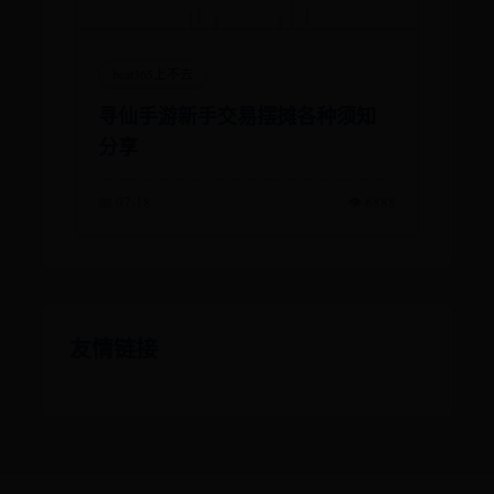
beat365上不去
寻仙手游新手交易摆摊各种须知
分享
📅 07-18
👁️ 6888
友情链接