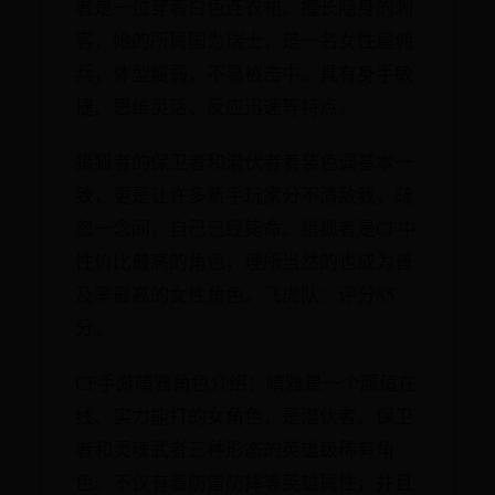
者是一位穿着白色连衣裙、擅长隐身的刺
客，她的所属国为瑞士，是一名女性雇佣
兵，体型瘦弱，不易被击中。具有身手敏
捷、思维灵活、反应迅速等特点。
猎狐者的保卫者和潜伏者着装色调基本一
致，更是让许多新手玩家分不清敌我，疏
忽一念间，自己已经毙命。猎狐者是CF中
性价比最高的角色，理所当然的也成为普
及率最高的女性角色。飞虎队：评分85
分。
CF手游晴雅角色介绍：晴雅是一个颜值在
线、实力能打的女角色，是潜伏者、保卫
者和灵魂武者三种形态的英雄级稀有角
色。不仅有着防雷防摔等英雄属性，并且