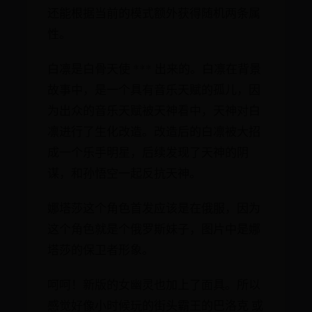
还能根据当前的模式额外获得随机两条属
性。
白凛是白骨天使 *** 出来的。白凛在背景
故事中，是一个具有音乐天赋的孤儿，因
为出众的音乐天赋被天神看中，天神对白
凛进行了生化改造。改造后的白凛被大招
成一个乐手明星，后续发现了天神的阴
谋，和孙悟空一起反抗天神。
娜塔莎这个角色首发应该是在俄服，因为
这个角色就是个俄罗斯妹子，图片中是娜
塔莎的保卫者形象。
呵呵！新版的女幽灵也加上了面具。所以
感觉好像小时候玩的街头霸王的巴洛克 或