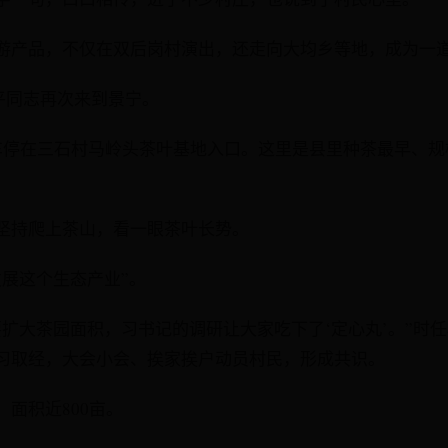
游产品，不仅在双后岗村演出，还走向大均乡等地，成为一
近平同志再次来到景宁。
车停在三石村马岭头茶叶基地入口。这里是县里种茶最早、规
坚持爬上茶山，看一眼茶叶长势。
发展这个生态产业”。
要扩大茶园面积，习书记的调研让大家吃下了‘定心丸’。”时
习取经，大会小会、挨家挨户动员村民，形成共识。
面积近800亩。