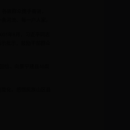
，各族群众携手奋进，
一条河流、每一户人家。
005年8月，习近平同志
指示批示，鼓励干部群众
回信，向景宁建县40周
的变化，感悟民族山区县