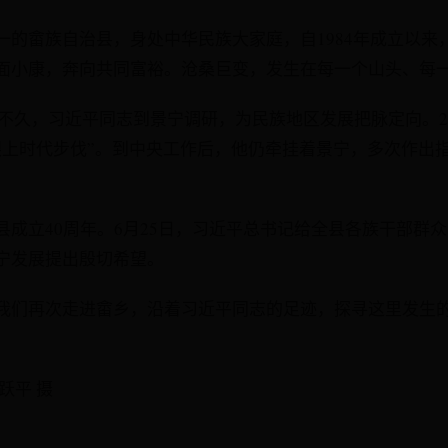
一的畲族自治县，身处中华民族大家庭，自1984年成立以来
面小康，奔向共同富裕。沧桑巨变，发生在每一个山头、每
浙江不久，习近平同志到景宁调研，为民族地区发展把脉定向。2
跟上时代步伐”。到中央工作后，他仍牵挂着景宁，多次作出
。
成立40周年。6月25日，习近平总书记给全县各族干部群众
宁发展提出殷切希望。
我们再次走进畲乡，沿着习近平同志的足迹，探寻这里发生
跃平 摄