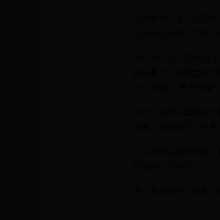
浙南景宁，这个全国唯
告别绝对贫困，实现全
2002年11月，履新
再访景宁，勉励畲乡“
“志不求易、事不避难”
今年，是景宁畲族自治县
年表示热烈祝贺，对景
在这欢欣鼓舞的时刻，
跨越高山的启示。
景宁县城风光。拍友 廖
（一）