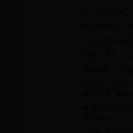
果然，好不容易组建了
2002年11月25日
“咚咚咚！”候在村口
一路走，一路看，一行
“高兴真高兴……”蓝
“看完表演，听完畲歌
调研时的场景，雷茂龙
“你们这里旅游的特点
分展现出来……”
习近平同志在会上的一