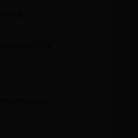
道特色风景。
模最大的地方之一，面
任村党支部书记陈初南