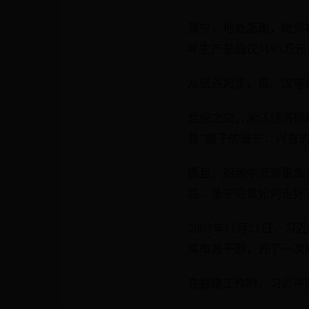
景宁，地处浙南，毗邻
年生产总值仅5193万
从低谷起步，畲、汉等
世纪之交，浙江经济持
县”帽子的景宁，兴奋
而且，船到中流浪更急
路，景宁究竟如何走好
2002年11月21日
集市县干部，开了一次
在福建工作时，习近平