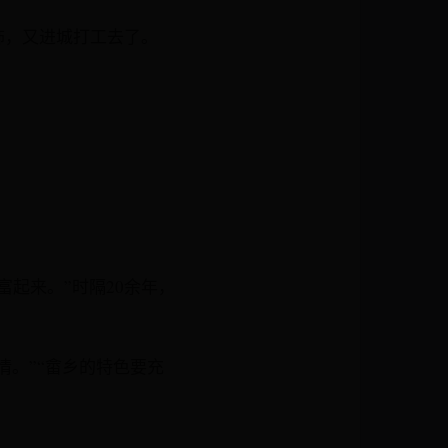
饰，又进城打工去了。
。
起来。”时隔20余年，
情。”“畲乡的特色要充