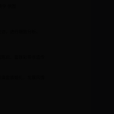
宁 供图
走访，进行细致分析。
蓝陈启、畲族彩带非遗传
表演畲族婚礼，发展风情