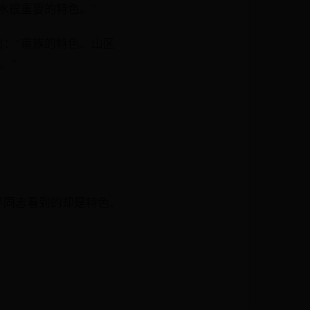
水很重要的特色。”
：“畲族的特色、山区
。”
平同志看到的却是特色、