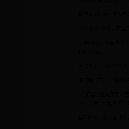
畲族婚嫁民俗，变为旅
2005年8月10日，习
傍晚6时许，一辆中巴
积有310亩。
天快黑了，习近平同志
他叮嘱村干部，“好好
“我们当时在犹豫要不
说，之后，他们外出学
当年初冬，新茶苗栽下，