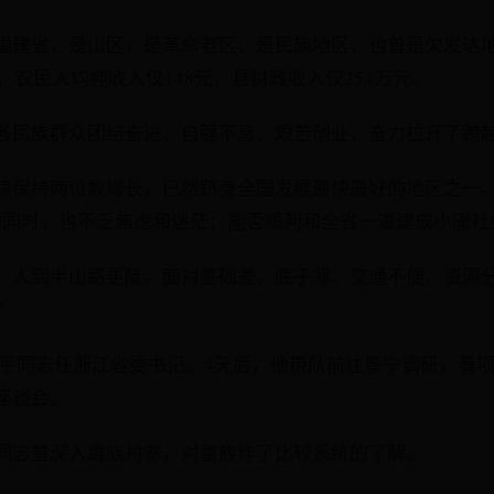
福建省，是山区，是革命老区，是民族地区，也曾是欠发达
元，农民人均纯收入仅148元，县财政收入仅254万元。
各民族群众团结奋进、自强不息、艰苦创业，奋力拉开了跨
续保持两位数增长，已然跻身全国发展最快最好的地区之一。
的同时，也不乏焦虑和迷茫：能否顺利和全省一道建成小康社
，人到半山路更陡。面对基础差、底子薄、交通不便、资源
？
，习近平同志任浙江省委书记。4天后，他带队前往景宁调研，看
座谈会。
同志曾深入畲族村寨，对畲族作了比较系统的了解。