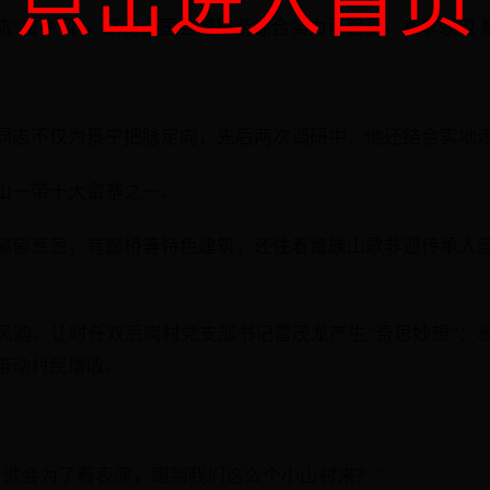
点击进入首页
“畲乡风”，跻身全国县域旅游综合实力百强县。共享联盟·景
同志不仅为景宁把脉定向，先后两次调研中，他还结合实地
山一带十大畲寨之一。
郁郁葱葱，有廊桥等特色建筑，还住着畲族山歌非遗传承人
的风韵，让时任双后岗村党支部书记雷茂龙产生“奇思妙想”：
带动村民增收。
“谁会为了看表演，跑到我们这么个小山村来？”