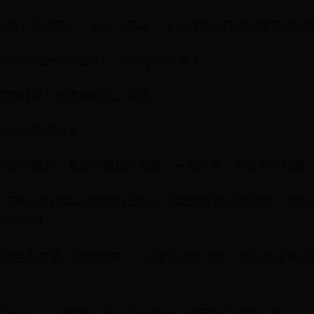
队伍，因游客少、收入不稳定，不少村民演员收起畲衣和头
，冬日和煦的阳光洒向畲村，习近平同志来了。
廊桥的村民，热情地敲起了畲鼓。
人走进蓝陈启家。
大妈即兴编词，激动地唱起了畲歌。一曲听罢，大家热烈鼓掌
，习书记在村会议室和我们座谈，鼓励我们要发挥优势、尽快富
历历在目。
就是生态旅游、风情旅游。”“这里不但环境好，而且有畲族风
字一句，口口相传，进了不少村庄，也说到了村民心里。