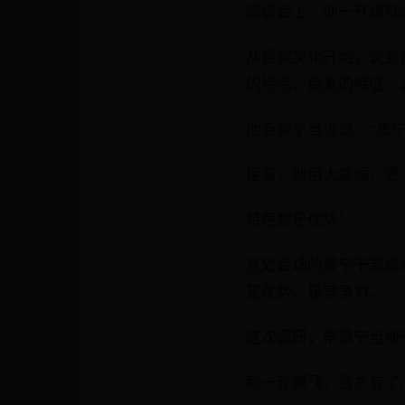
座谈会上，他一开场就
从畲族文化开始，说到
的特点、后发的特征，
他直截了当地说：“景
接着，他用大篇幅，逐
特色就是优势！
身处会场的景宁干部感
是优势、是竞争力。
这次调研，帮景宁当地
新一轮腾飞，畲乡有了