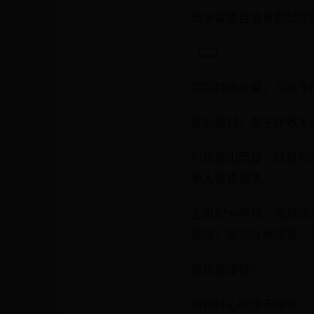
景宁畲族自治县掀起文旅
（二）
实现特色发展，习近平
双后岗村，景宁环敕木
村庄依山而建，红豆杉
承人雷贵契等。
上世纪90年代，独特
旅游，吸引外地游客，
靠旅游赚钱？
村民打心眼里不相信：