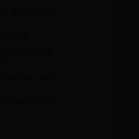
地区。建县之初，全县当
越高山的序幕。
刚刚摘掉“国家级贫困
会？
分散等诸多短板，未来之
项目、访畲村，还专门召