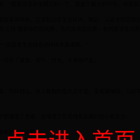
说：“畲族自治县全国只有一个，是景宁最大的特色，也是丽
畲族革命传统，又谈起山区生态环境，随后，习近平同志指出
这‘三特’都是你们的优势，有的是现实优势、有的是潜在优势
宁一定要走生态绿色可持续发展道路。”
一分析了旅游、茶叶、竹木、水电等产业。
慨：同样的山，有人看到的是先天不足、是发展障碍；习近
干部理清了思路，也增添了实现特色发展的信心和定力。
清晰的方向和路径。