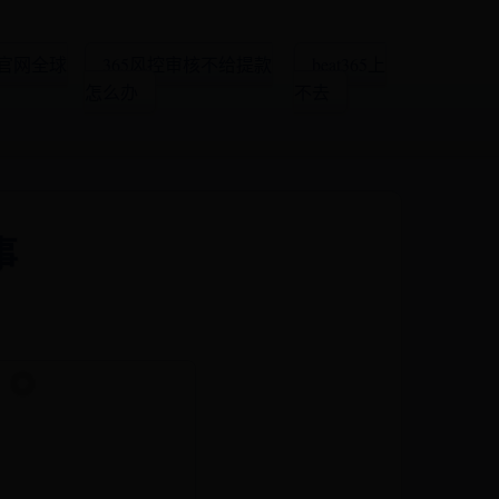
育官网全球
365风控审核不给提款
beat365上
怎么办
不去
事