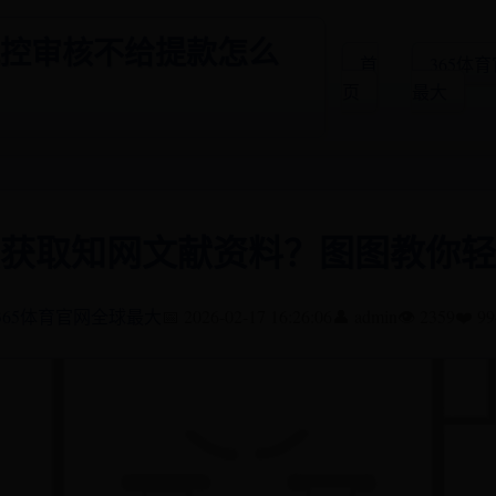
5风控审核不给提款怎么
首
365体
页
最大
获取知网文献资料？图图教你轻
365体育官网全球最大
📅 2026-02-17 16:26:06
👤 admin
👁️ 2359
❤️ 99