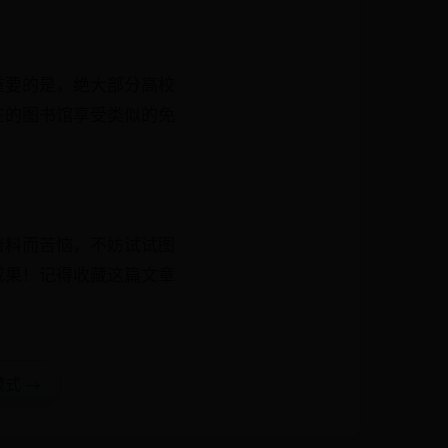
重要的是，绝大部分高校
在的图书馆享受类似的免
。
资料而苦恼，不妨试试图
成果！记得收藏这篇文章
式 →