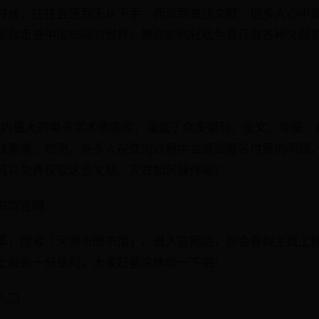
时候，往往会感到无从下手。而说到查找文献，很多人心中
带你走进中国知网的世界，教你如何轻松免费获取各种文献
是国内最大的电子学术资源库，涵盖了众多期刊、论文、年鉴
找需求。然而，许多人在使用过程中会遇到匿名付费的问题
可以免费获取这些文献。究竟如何操作呢？
书馆官网
擎，搜索「河源市图书馆」。进入官网后，你会看到主页上
上服务十分便利，大家赶紧来体验一下吧！
入口