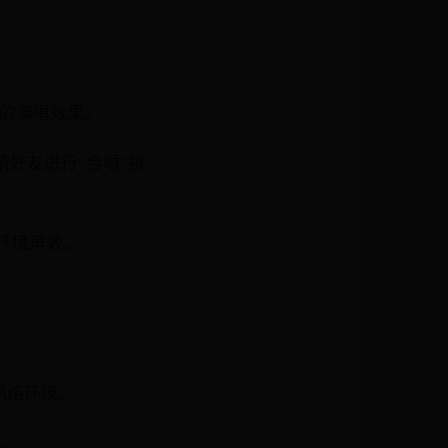
棚的演唱效果。
请好友进行“合唱”挑
换环境声效。
网络环境。
题。