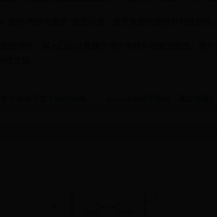
PP内“我的-帮助与反馈”提交问题，官方客服将提供针对性指导
功能始终存在，其入口设计兼顾了用户体验与功能完整性。用
创作之旅。
 舍不得孩子套不狼的由来
Awvs详细使用教程「建议收藏」