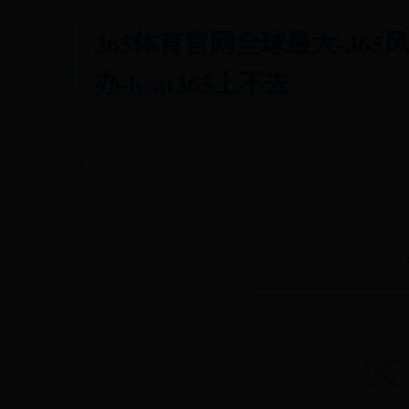
365体育官网全球最大-36
办-beat365上不去