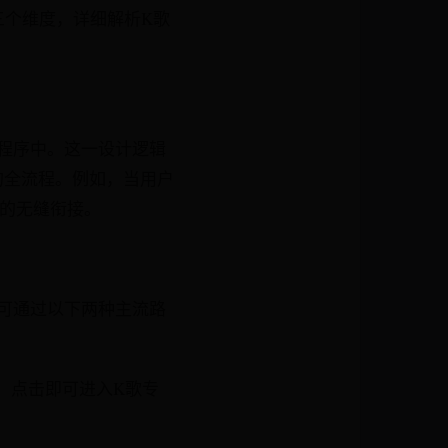
三个维度，详细解析K歌
主程序中。这一设计逻辑
的全流程。例如，当用户
”的无缝衔接。
户可通过以下两种主流路
口，点击即可进入K歌专