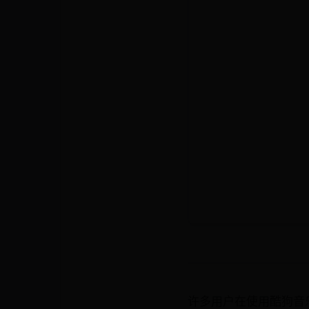
许多用户在使用酷狗音乐